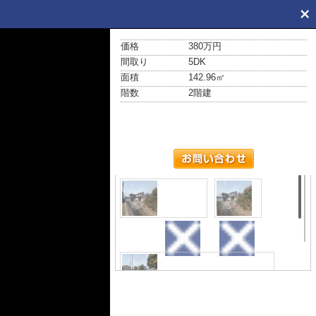
価格
380万円
間取り
5DK
面積
142.96㎡
階数
2階建
外観パース
外観
前面道路含む現地写真