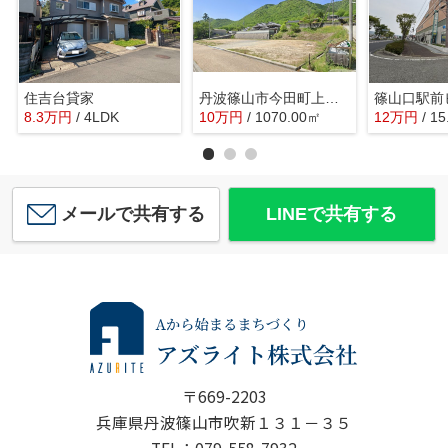
住吉台貸家
丹波篠山市今田町上立杭 貸土地
篠山口駅前
8.3
万
円
/ 4LDK
10
万
円
/ 1070.00㎡
12
万
円
/ 1
メールで共有する
LINEで共有する
〒669-2203
兵庫県丹波篠山市吹新１３１－３５
TEL：079-558-7932