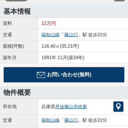
基本情報
賃料
11万円
交通
福知山線
「
篠山口
」駅 徒歩22分
面積(坪数)
116.40㎡(35.21坪)
築年月
1991年 11月(築34年)
お問い合わせ(無料)
物件概要
所在地
兵庫県
丹波篠山市
吹新
交通
福知山線
「
篠山口
」駅 徒歩22分