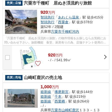
宍粟市千種町 居ぬき渓流釣り旅館
売買 | 店舗
920
万円
智頭急行
「
あわくら温泉
」駅 徒歩415分
智頭急行
「
西粟倉
」駅 徒歩378分
築52年 / 2階建
兵庫県
宍粟市
千種町河内
「宍粟市千種町 居ぬき渓流釣り旅館」の物件情報をお探しならお気軽にお
問い合わせ下さい。旅館機能 食堂、厨房有りの為、店舗テナント使用の方
は即時使用可能 渓流釣り施設として...
920
万
円
- / - / 541.99㎡
山崎町鹿沢の売土地
売買 | 売地
1,000
万円
姫新線
「
播磨新宮
」駅 徒歩144分
姫新線
「
千本
」駅 徒歩219分
姫新線
「
西栗栖
」駅 徒歩264分
- / -
兵庫県
宍粟市
山崎町鹿沢
１３３－１３