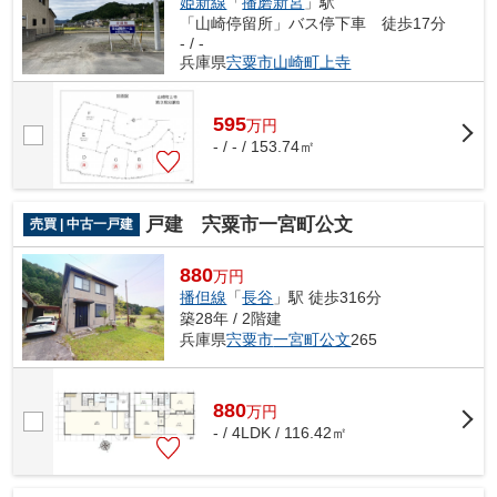
姫新線
「
播磨新宮
」駅
「山崎停留所」バス停下車 徒歩17分
- / -
兵庫県
宍粟市
山崎町上寺
595
万
円
- / - / 153.74㎡
戸建 宍粟市一宮町公文
売買 | 中古一戸建
880
万円
播但線
「
長谷
」駅 徒歩316分
築28年 / 2階建
兵庫県
宍粟市
一宮町公文
265
880
万
円
- / 4LDK / 116.42㎡