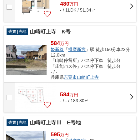
480
万
円
- / 1LDK / 51.34㎡
山崎町上寺 K号
売買 | 売地
584
万円
姫新線
「
播磨新宮
」駅 徒歩150分車22分
12.0km
「山崎停留所」バス停下車 徒歩分
「庄能バス停」バス停下車 徒歩分
- / -
兵庫県
宍粟市
山崎町上寺
584
万
円
- / - / 183.80㎡
山崎町上寺Ⅲ E号地
売買 | 売地
595
万円