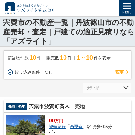
宍粟市の不動産一覧｜丹波篠山市の不動
産売却・査定｜戸建ての適正見積りなら
「アズライト」
10
10
1～10
該当物件数
件
販売数
件
件を表示
変更
絞り込み条件：
なし
宍粟市波賀町斉木 売地
売買 | 売地
90
万円
智頭急行
「
西粟倉
」駅 徒歩405分
- / -