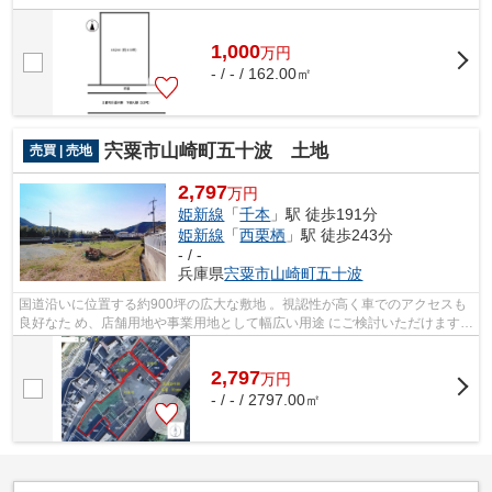
1,000
万
円
- / - / 162.00㎡
宍粟市山崎町五十波 土地
売買 | 売地
2,797
万円
姫新線
「
千本
」駅 徒歩191分
姫新線
「
西栗栖
」駅 徒歩243分
- / -
兵庫県
宍粟市
山崎町五十波
国道沿いに位置する約900坪の広⼤な敷地 。視認性が⾼く⾞でのアクセスも
良好なた め、店舗⽤地や事業⽤地として幅広い⽤途 にご検討いただけます。
広い敷地を活かし 、資材置場や物流...
2,797
万
円
- / - / 2797.00㎡