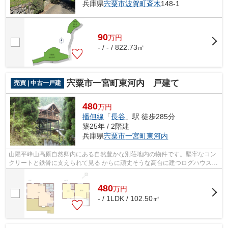
兵庫県
宍粟市
波賀町斉木
148-1
90
万
円
- / - / 822.73㎡
宍粟市一宮町東河内 戸建て
売買 | 中古一戸建
480
万円
播但線
「
長谷
」駅 徒歩285分
築25年 / 2階建
兵庫県
宍粟市
一宮町東河内
山陽平峰山高原自然卿内にある自然豊かな別荘地内の物件です。堅牢なコン
クリートと鉄骨に支えられて見る からに頑丈そうな高台に建つログハウスは
フリージア製。当初の設計より屋根の...
480
万
円
- / 1LDK / 102.50㎡