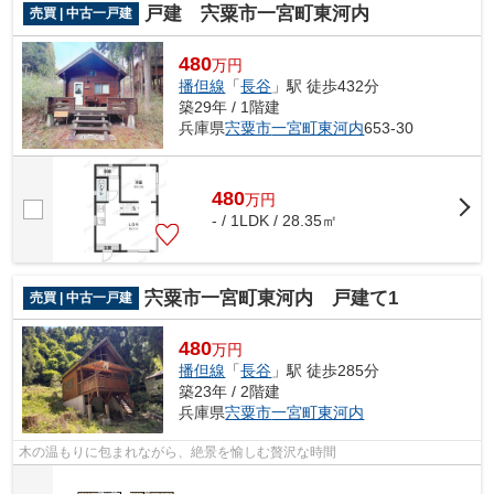
戸建 宍粟市一宮町東河内
売買 | 中古一戸建
480
万円
播但線
「
長谷
」駅 徒歩432分
築29年 / 1階建
兵庫県
宍粟市
一宮町東河内
653-30
480
万
円
- / 1LDK / 28.35㎡
宍粟市一宮町東河内 戸建て1
売買 | 中古一戸建
480
万円
播但線
「
長谷
」駅 徒歩285分
築23年 / 2階建
兵庫県
宍粟市
一宮町東河内
木の温もりに包まれながら、絶景を愉しむ贅沢な時間