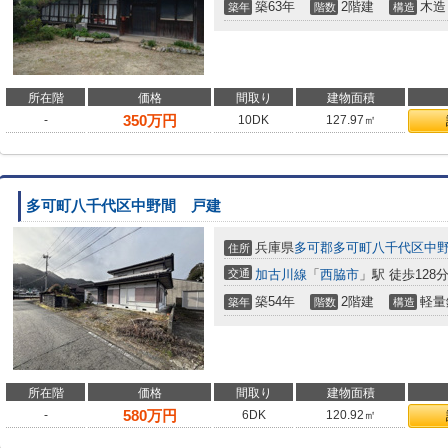
築63年
2階建
木造
築年
階数
構造
所在階
価格
間取り
建物面積
350
万円
-
10DK
127.97㎡
多可町八千代区中野間 戸建
兵庫県
多可郡多可町
八千代区中
住所
交通
加古川線
「
西脇市
」駅 徒歩128
築54年
2階建
軽量
築年
階数
構造
所在階
価格
間取り
建物面積
580
万円
-
6DK
120.92㎡