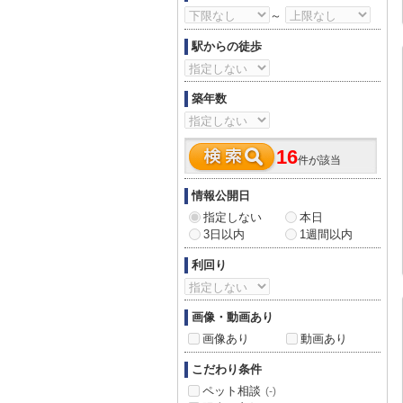
～
駅からの徒歩
築年数
16
件が該当
情報公開日
指定しない
本日
3日以内
1週間以内
利回り
画像・動画あり
画像あり
動画あり
こだわり条件
ペット相談
(-)