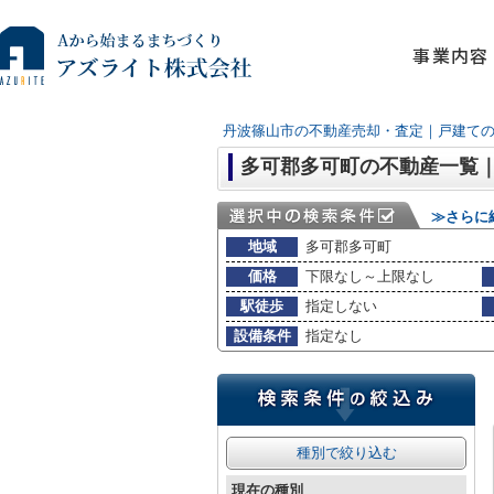
事業内容
丹波篠山市の不動産売却・査定｜戸建て
多可郡多可町の不動産一覧
≫さらに
地域
多可郡多可町
価格
下限なし～上限なし
駅徒歩
指定しない
設備条件
指定なし
種別で絞り込む
現在の種別