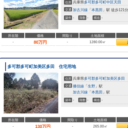
兵庫県
多可郡多可町
中区天田
住所
交通
加古川線
「
本黒田
」駅 徒歩121
-
-
-
築年
階数
構造
所在階
価格
間取り
土地面積
80
万円
-
-
1280.00㎡
多可郡多可町加美区多田 住宅用地
兵庫県
多可郡多可町
加美区多田
住所
交通
播但線
「
生野
」駅
加古川線
「
本黒田
」駅
-
-
-
築年
階数
構造
所在階
価格
間取り
土地面積
130
万円
-
-
265.00㎡