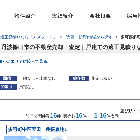
物件紹介
実績紹介
会社概要
採用
の適正見積りなら「アズライト」
>
(売買・投資)地域から探す
>
多可郡多
｜丹波篠山市の不動産売却・査定｜戸建ての適正見積り
細かいエリアに絞って見る。
面積
下限なし～上限なし
築年数
指定しない
間取り
指定なし
並び順：
16
16
1-16
該当公開件数
件 販売数
件
件表示
多可町中区天田 農振農地1