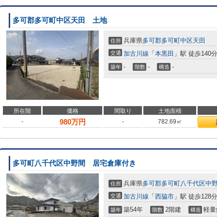
多可郡多可町中区天田 土地
兵庫県
多可郡多可町
中区天田
住所
交通
加古川線
「
本黒田
」駅 徒歩140
-
-
-
築年
階数
構造
所在階
価格
間取り
土地面積
980
万円
-
-
782.69㎡
多可町八千代区中野間 居宅倉庫付き
兵庫県
多可郡多可町
八千代区中
住所
交通
加古川線
「
西脇市
」駅 徒歩128
築54年
2階建
軽量
築年
階数
構造