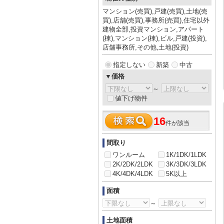
マンション(売買),戸建(売買),土地(売
買),店舗(売買),事務所(売買),住宅以外
建物全部,投資マンション,アパート
(棟),マンション(棟),ビル,戸建(投資),
店舗事務所,その他,土地(投資)
指定しない
新築
中古
▼価格
～
値下げ物件
16
件が該当
間取り
ワンルーム
1K/1DK/1LDK
2K/2DK/2LDK
3K/3DK/3LDK
4K/4DK/4LDK
5K以上
面積
～
土地面積