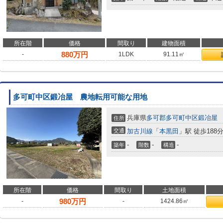
所在階
価格
間取り
建物面積
880
万円
-
1LDK
91.11㎡
多可町中区鍛冶屋 農地転用可能な用地
兵庫県
多可郡多可町
中区鍛冶屋
住所
交通
加古川線
「
本黒田
」駅 徒歩188
-
-
-
築年
階数
構造
所在階
価格
間取り
土地面積
980
万円
-
-
1424.86㎡