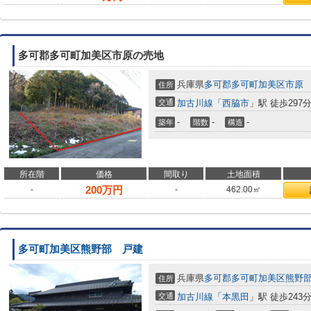
多可郡多可町加美区市原の売地
兵庫県
多可郡多可町
加美区市原
住所
交通
加古川線
「
西脇市
」駅 徒歩297
-
-
-
築年
階数
構造
所在階
価格
間取り
土地面積
200
万円
-
-
462.00㎡
多可町加美区熊野部 戸建
兵庫県
多可郡多可町
加美区熊野
住所
交通
加古川線
「
本黒田
」駅 徒歩243