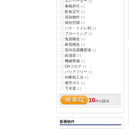
エレベーター
(-)
事務所可
(-)
飲食店可
(-)
居抜物件
(-)
個別空調
(-)
バス・トイレ別
(-)
フローリング
(-)
免震構造
(-)
耐震構造
(-)
室内洗濯機置場
(-)
給湯室
(-)
機械警備
(-)
OAフロア
(-)
バリアフリー
(-)
外断熱工法
(-)
都市ガス
(-)
下水道
(-)
16
件が該当
新着物件