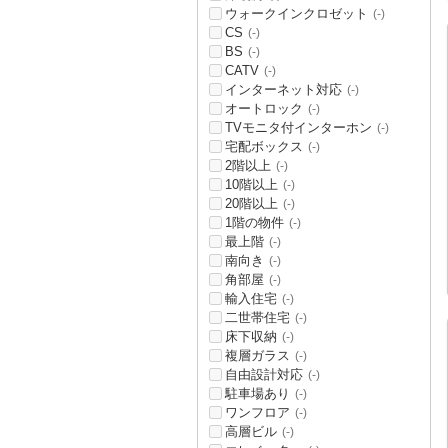
ウォークインクロゼット
(-)
CS
(-)
BS
(-)
CATV
(-)
インターネット対応
(-)
オートロック
(-)
TVモニタ付インターホン
(-)
宅配ボックス
(-)
2階以上
(-)
10階以上
(-)
20階以上
(-)
1階の物件
(-)
最上階
(-)
南向き
(-)
角部屋
(-)
輸入住宅
(-)
二世帯住宅
(-)
床下収納
(-)
複層ガラス
(-)
自由設計対応
(-)
駐車場あり
(-)
ワンフロア
(-)
高層ビル
(-)