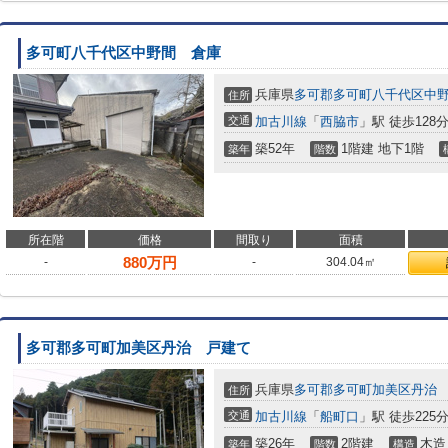
多可町八千代区中野間 倉庫
兵庫県
多可郡多可町
八千代区中
住所
交通
加古川線
「
西脇市
」駅 徒歩128
築52年
1階建 地下1階
築年
階数
所在階
価格
間取り
面積
880
万円
-
-
304.04㎡
多可郡多可町加美区丹治 戸建て
兵庫県
多可郡多可町
加美区丹治
住所
交通
加古川線
「
船町口
」駅 徒歩225
築26年
2階建
木造
築年
階数
構造