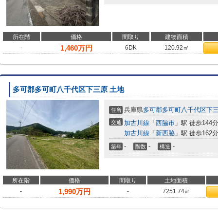
所在階
価格
間取り
建物面積
1,460
万円
-
6DK
120.92㎡
多可郡多可町八千代区下三原 土地
兵庫県
多可郡多可町
八千代区下
住所
交通
加古川線
「
西脇市
」駅 徒歩144
加古川線
「
新西脇
」駅 徒歩162
-
-
-
築年
階数
構造
所在階
価格
間取り
土地面積
1,990
万円
-
-
7251.74㎡