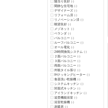
陽当り良好
(-)
閑静な住宅地
(-)
デザイナーズ
(-)
リフォーム済
(-)
リノベーション済
(-)
眺望良好
(-)
メゾネット
(-)
ベランダ
(-)
バルコニー
(-)
ルーフバルコニー
(-)
オール電化
(-)
24時間換気システム
(-)
２面バルコニー
(-)
３面バルコニー
(-)
両面バルコニー
(-)
外観タイル張り
(-)
IHクッキングヒーター
(-)
食器洗い乾燥機
(-)
システムキッチン
(-)
対面式キッチン
(-)
アイランドキッチン
(-)
追焚機能浴室
(-)
浴室乾燥機
(-)
床暖房
(-)