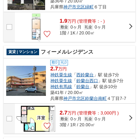
築36年 / 20.00㎡
兵庫県
神戸市北区
緑町
６丁目
1.9
万
円
(管理費等：- )
0ヶ月
0ヶ月
敷金
礼金
1階 / 1K / 20.00㎡
フィーメルレジデンス
賃貸 | マンション
敷0
礼0
2.7
万円
神鉄粟生線
「
西鈴蘭台
」駅 徒歩7分
神鉄粟生線
「
鈴蘭台西口
」駅 徒歩7分
神鉄有馬線
「
鈴蘭台
」駅 徒歩10分
築41年 / 20.00㎡
兵庫県
神戸市北区
鈴蘭台南町
４丁目7-7
2.7
万
円
(管理費等：3,000円 )
0ヶ月
0ヶ月
敷金
礼金
3階 / 1R / 20.00㎡