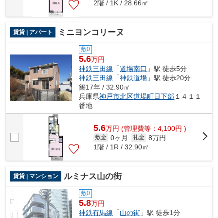
2階 / 1K / 28.66㎡
ミニヨンコリーヌ
賃貸 | アパート
敷0
5.6
万円
神鉄三田線
「
道場南口
」駅 徒歩5分
神鉄三田線
「
神鉄道場
」駅 徒歩20分
築17年 / 32.90㎡
兵庫県
神戸市北区
道場町日下部
１４１１
番地
5.6
万
円
(管理費等：4,100円 )
0ヶ月
8万円
敷金
礼金
1階 / 1R / 32.90㎡
ルミナス山の街
賃貸 | マンション
敷0
5.8
万円
神鉄有馬線
「
山の街
」駅 徒歩1分