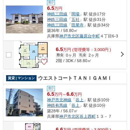
敷0
6.5
万円
神鉄三田線
「
岡場
」駅 徒歩17分
神鉄三田線
「
五社
」駅 徒歩31分
神鉄三田線
「
田尾寺
」駅 徒歩34分
築36年 / 58.80㎡
兵庫県
神戸市北区
藤原台中町
４丁目6-3
6.5
万
円
(管理費等：3,000円 )
0ヶ月
2ヶ月
敷金
礼金
2階 / 3DK / 58.80㎡
ウエストコートＴＡＮＩＧＡＭＩ
賃貸 | マンション
敷0
6.5
6.6
万円～
万円
神戸市北神線
「
谷上
」駅 徒歩10分
神鉄有馬線
「
谷上
」駅 徒歩10分
築28年 / 56.07㎡
兵庫県
神戸市北区
谷上西町
１３－７
6.6
万
円
(管理費等：3,900円 )