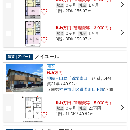
0ヶ月
1ヶ月
敷金
礼金
1階 / 2DK / 56.07㎡
6.5
万
円
(管理費等：3,900円 )
0ヶ月
1ヶ月
敷金
礼金
3階 / 3DK / 56.07㎡
メイユール
賃貸 | アパート
敷0
6.5
万円
神鉄三田線
「
道場南口
」駅 徒歩4分
築21年 / 40.92㎡
兵庫県
神戸市北区
道場町日下部
1766
6.5
万
円
(管理費等：5,000円 )
0ヶ月
20万円
敷金
礼金
1階 / 1LDK / 40.92㎡