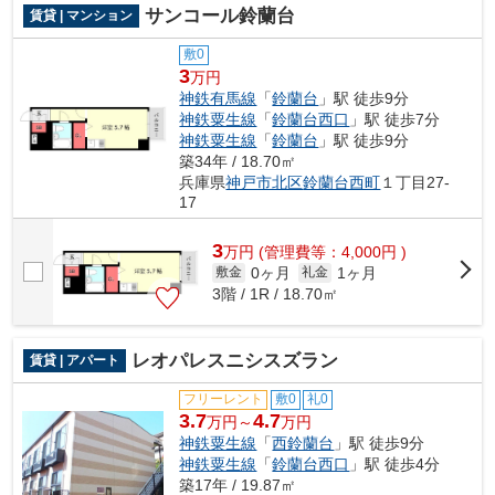
サンコール鈴蘭台
賃貸 | マンション
敷0
3
万円
神鉄有馬線
「
鈴蘭台
」駅 徒歩9分
神鉄粟生線
「
鈴蘭台西口
」駅 徒歩7分
神鉄粟生線
「
鈴蘭台
」駅 徒歩9分
築34年 / 18.70㎡
兵庫県
神戸市北区
鈴蘭台西町
１丁目27-
17
3
万
円
(管理費等：4,000円 )
0ヶ月
1ヶ月
敷金
礼金
3階 / 1R / 18.70㎡
レオパレスニシスズラン
賃貸 | アパート
フリーレント
敷0
礼0
3.7
4.7
万円～
万円
神鉄粟生線
「
西鈴蘭台
」駅 徒歩9分
神鉄粟生線
「
鈴蘭台西口
」駅 徒歩4分
築17年 / 19.87㎡