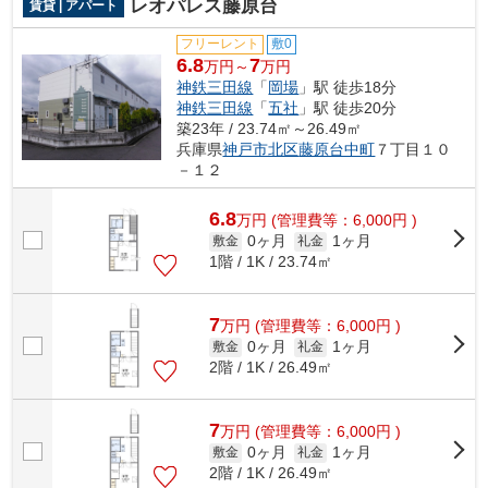
レオパレス藤原台
賃貸 | アパート
フリーレント
敷0
6.8
7
万円～
万円
神鉄三田線
「
岡場
」駅 徒歩18分
神鉄三田線
「
五社
」駅 徒歩20分
築23年 / 23.74㎡～26.49㎡
兵庫県
神戸市北区
藤原台中町
７丁目１０
－１２
6.8
万
円
(管理費等：6,000円 )
0ヶ月
1ヶ月
敷金
礼金
1階 / 1K / 23.74㎡
7
万
円
(管理費等：6,000円 )
0ヶ月
1ヶ月
敷金
礼金
2階 / 1K / 26.49㎡
7
万
円
(管理費等：6,000円 )
0ヶ月
1ヶ月
敷金
礼金
2階 / 1K / 26.49㎡