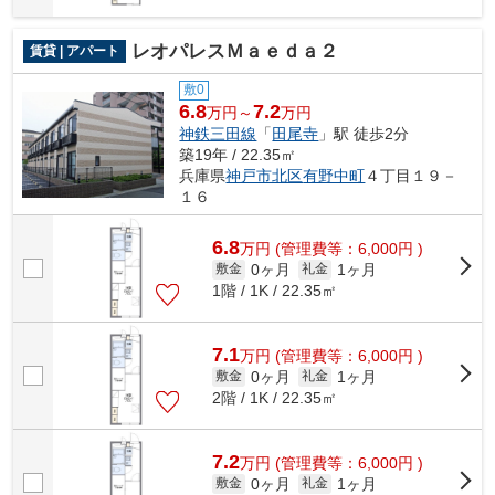
レオパレスＭａｅｄａ２
賃貸 | アパート
敷0
6.8
7.2
万円～
万円
神鉄三田線
「
田尾寺
」駅 徒歩2分
築19年 / 22.35㎡
兵庫県
神戸市北区
有野中町
４丁目１９－
１６
6.8
万
円
(管理費等：6,000円 )
0ヶ月
1ヶ月
敷金
礼金
1階 / 1K / 22.35㎡
7.1
万
円
(管理費等：6,000円 )
0ヶ月
1ヶ月
敷金
礼金
2階 / 1K / 22.35㎡
7.2
万
円
(管理費等：6,000円 )
0ヶ月
1ヶ月
敷金
礼金