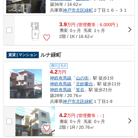
築36年 / 16.62㎡
兵庫県
神戸市北区
緑町
２丁目１６－３１
3.9
万
円
(管理費等：6,000円 )
0ヶ月
1ヶ月
敷金
礼金
2階 / 1K / 16.62㎡
ルナ緑町
賃貸 | マンション
敷0
礼0
4.2
万円
神鉄有馬線
「
山の街
」駅 徒歩1分
神鉄有馬線
「
北鈴蘭台
」駅 徒歩11分
神鉄有馬線
「
箕谷
」駅 徒歩21分
築28年 / 20.76㎡
兵庫県
神戸市北区
緑町
１丁目1-9
4.2
万
円
(管理費等：- )
0ヶ月
0ヶ月
敷金
礼金
2階 / 1R / 20.76㎡