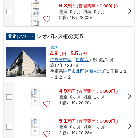
6.3
万
円
(管理費等：6,000円 )
0ヶ月
0ヶ月
敷金
礼金
2階 / 1K / 28.02㎡
レオパレス椎の実５
賃貸 | アパート
敷0
4.9
5.5
万円～
万円
神鉄有馬線
「
鈴蘭台
」駅 徒歩8分
築17年 / 20.28㎡
兵庫県
神戸市北区
鈴蘭台北町
１丁目２１
－１２－２
4.9
万
円
(管理費等：6,000円 )
0ヶ月
1ヶ月
敷金
礼金
1階 / 1K / 20.28㎡
5.1
万
円
(管理費等：6,000円 )
0ヶ月
1ヶ月
敷金
礼金
2階 / 1K / 20.28㎡