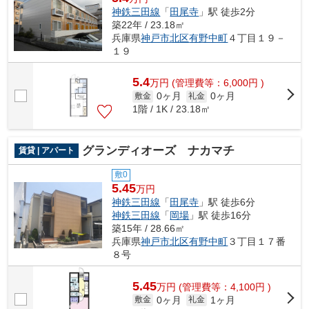
神鉄三田線
「
田尾寺
」駅 徒歩2分
築22年 / 23.18㎡
兵庫県
神戸市北区
有野中町
４丁目１９－
１９
5.4
万
円
(管理費等：6,000円 )
0ヶ月
0ヶ月
敷金
礼金
1階 / 1K / 23.18㎡
グランディオーズ ナカマチ
賃貸 | アパート
敷0
5.45
万円
神鉄三田線
「
田尾寺
」駅 徒歩6分
神鉄三田線
「
岡場
」駅 徒歩16分
築15年 / 28.66㎡
兵庫県
神戸市北区
有野中町
３丁目１７番
８号
5.45
万
円
(管理費等：4,100円 )
0ヶ月
1ヶ月
敷金
礼金