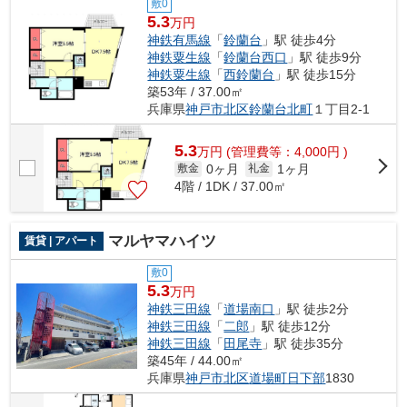
敷0
5.3
万円
神鉄有馬線
「
鈴蘭台
」駅 徒歩4分
神鉄粟生線
「
鈴蘭台西口
」駅 徒歩9分
神鉄粟生線
「
西鈴蘭台
」駅 徒歩15分
築53年 / 37.00㎡
兵庫県
神戸市北区
鈴蘭台北町
１丁目2-1
5.3
万
円
(管理費等：4,000円 )
0ヶ月
1ヶ月
敷金
礼金
4階 / 1DK / 37.00㎡
マルヤマハイツ
賃貸 | アパート
敷0
5.3
万円
神鉄三田線
「
道場南口
」駅 徒歩2分
神鉄三田線
「
二郎
」駅 徒歩12分
神鉄三田線
「
田尾寺
」駅 徒歩35分
築45年 / 44.00㎡
兵庫県
神戸市北区
道場町日下部
1830