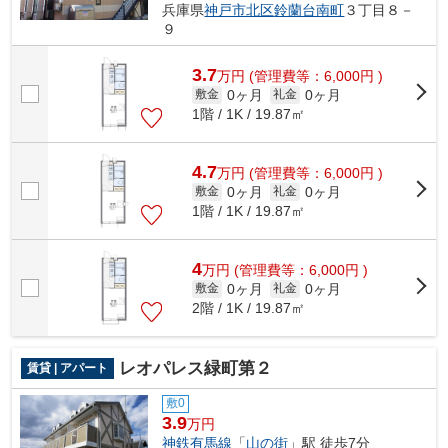
兵庫県
神戸市北区
鈴蘭台南町
３丁目８－
９
3.7
万
円
(管理費等：6,000円 )
0ヶ月
0ヶ月
敷金
礼金
1階 / 1K / 19.87㎡
4.7
万
円
(管理費等：6,000円 )
0ヶ月
0ヶ月
敷金
礼金
1階 / 1K / 19.87㎡
4
万
円
(管理費等：6,000円 )
0ヶ月
0ヶ月
敷金
礼金
2階 / 1K / 19.87㎡
レオパレス緑町第２
賃貸 | アパート
敷0
3.9
万円
神鉄有馬線
「
山の街
」駅 徒歩7分