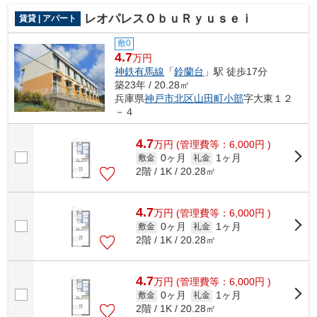
レオパレスＯｂｕＲｙｕｓｅｉ
賃貸 | アパート
敷0
4.7
万円
神鉄有馬線
「
鈴蘭台
」駅 徒歩17分
築23年 / 20.28㎡
兵庫県
神戸市北区
山田町小部
字大東１２
－４
4.7
万
円
(管理費等：6,000円 )
0ヶ月
1ヶ月
敷金
礼金
2階 / 1K / 20.28㎡
4.7
万
円
(管理費等：6,000円 )
0ヶ月
1ヶ月
敷金
礼金
2階 / 1K / 20.28㎡
4.7
万
円
(管理費等：6,000円 )
0ヶ月
1ヶ月
敷金
礼金
2階 / 1K / 20.28㎡