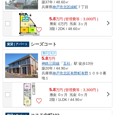
築37年 / 48.60㎡
兵庫県
神戸市北区
緑町
７丁目
5.8
万
円
(管理費等：3,000円 )
0万円
3ヶ月
敷金
礼金
3階 / 2DK / 48.60㎡
シーズコート
賃貸 | アパート
敷0
礼0
5.8
万円
神鉄三田線
「
五社
」駅 徒歩13分
築20年 / 44.90㎡
兵庫県
神戸市北区
有野町有野
１０９０番
地１
5.8
万
円
(管理費等：3,300円 )
0ヶ月
0ヶ月
敷金
礼金
2階 / 1LDK / 44.90㎡