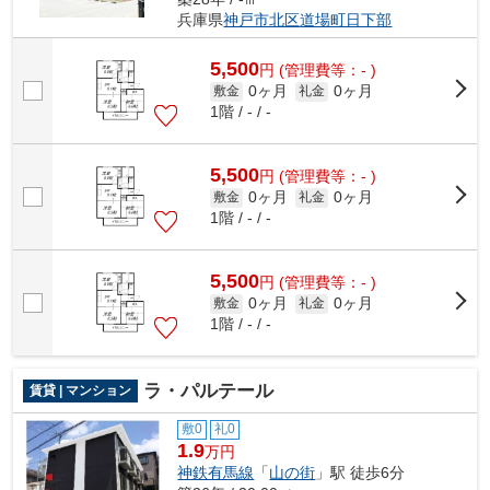
兵庫県
神戸市北区
道場町日下部
5,500
円
(管理費等：- )
0ヶ月
0ヶ月
敷金
礼金
1階 / - / -
5,500
円
(管理費等：- )
0ヶ月
0ヶ月
敷金
礼金
1階 / - / -
5,500
円
(管理費等：- )
0ヶ月
0ヶ月
敷金
礼金
1階 / - / -
ラ・パルテール
賃貸 | マンション
敷0
礼0
1.9
万円
神鉄有馬線
「
山の街
」駅 徒歩6分