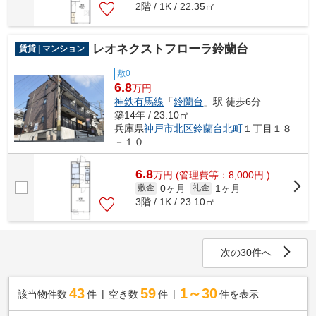
2階 / 1K / 22.35㎡
レオネクストフローラ鈴蘭台
賃貸 | マンション
敷0
6.8
万円
神鉄有馬線
「
鈴蘭台
」駅 徒歩6分
築14年 / 23.10㎡
兵庫県
神戸市北区
鈴蘭台北町
１丁目１８
－１０
6.8
万
円
(管理費等：8,000円 )
0ヶ月
1ヶ月
敷金
礼金
3階 / 1K / 23.10㎡
次の30件へ
43
59
1～30
該当物件数
件
空き数
件
件を表示