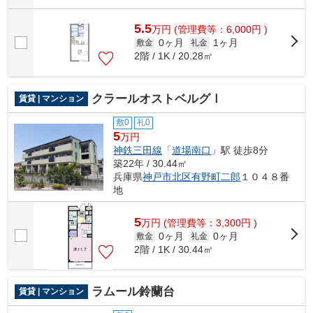
5.5
万
円
(管理費等：6,000円 )
0ヶ月
1ヶ月
敷金
礼金
2階 / 1K / 20.28㎡
クラールオストベルグⅠ
賃貸 | マンション
敷0
礼0
5
万円
神鉄三田線
「
道場南口
」駅 徒歩8分
築22年 / 30.44㎡
兵庫県
神戸市北区
有野町二郎
１０４８番
地
5
万
円
(管理費等：3,300円 )
0ヶ月
0ヶ月
敷金
礼金
2階 / 1K / 30.44㎡
ラムール鈴蘭台
賃貸 | マンション