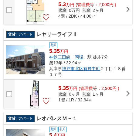
5.3
万
円
(管理費等：2,000円 )
0万円
2ヶ月
敷金
礼金
4階 / 2DK / 44.00㎡
レヤリーライフⅡ
賃貸 | アパート
敷0
5.35
万円
神鉄三田線
「
岡場
」駅 徒歩7分
築13年 / 32.94㎡
兵庫県
神戸市北区
有野中町
２丁目１８番
１７号
5.35
万
円
(管理費等：2,900円 )
0ヶ月
1ヶ月
敷金
礼金
1階 / 1R / 32.94㎡
レオパレスＭ－１
賃貸 | アパート
敷0
礼0
5.4
万円