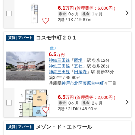
6.1
万
円
(管理費等：6,000円 )
0ヶ月
1ヶ月
敷金
礼金
2階 / 1K / 19.87㎡
コスモ中町２０１
賃貸 | アパート
敷0
6.5
万円
神鉄三田線
「
岡場
」駅 徒歩12分
神鉄三田線
「
五社
」駅 徒歩28分
神鉄三田線
「
田尾寺
」駅 徒歩33分
築32年 / 48.90㎡
兵庫県
神戸市北区
藤原台中町
４丁目
6.5
万
円
(管理費等：2,000円 )
0ヶ月
2ヶ月
敷金
礼金
2階 / 2LDK / 48.90㎡
メゾン・ド・エトワール
賃貸 | アパート