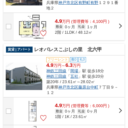
兵庫県
神戸市北区
有野町有野
１２９１番
地２
4.9
万
円
(管理費等：4,100円 )
0ヶ月
1ヶ月
敷金
礼金
2階 / 1LDK / 48.12㎡
レオパレスこぶしの里 北六甲
賃貸 | アパート
フリーレント
敷0
礼0
4.9
6.3
万円～
万円
神鉄三田線
「
岡場
」駅 徒歩18分
神鉄三田線
「
五社
」駅 徒歩20分
築20年 / 23.61㎡～28.02㎡
兵庫県
神戸市北区
藤原台中町
７丁目９－
１２
4.9
万
円
(管理費等：6,000円 )
0ヶ月
0ヶ月
敷金
礼金
1階 / 1K / 23.61㎡