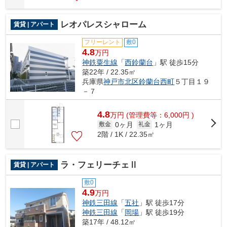
レオパレスシャローム
賃貸 | アパート
フリーレント
敷0
4.8
万円
神鉄粟生線
「
西鈴蘭台
」駅 徒歩15分
築22年 / 22.35㎡
兵庫県
神戸市北区
鈴蘭台西町
５丁目１９
－７
4.8
万
円
(管理費等：6,000円 )
0ヶ月
1ヶ月
敷金
礼金
2階 / 1K / 22.35㎡
ラ・フェリーチェⅡ
賃貸 | アパート
敷0
4.9
万円
神鉄三田線
「
五社
」駅 徒歩17分
神鉄三田線
「
岡場
」駅 徒歩19分
築17年 / 48.12㎡