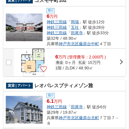
コスモ中町102
賃貸 | アパート
敷0
6
万円
神鉄三田線
「
岡場
」駅 徒歩12分
神鉄三田線
「
五社
」駅 徒歩28分
神鉄三田線
「
田尾寺
」駅 徒歩33分
築32年 / 48.90㎡
兵庫県
神戸市北区
藤原台中町
４丁目
6
万
円
(管理費等：2,000円 )
0ヶ月
15万円
敷金
礼金
1階 / 2LDK / 48.90㎡
レオパレスプティメゾン雅
賃貸 | アパート
敷0
6.1
万円
神鉄三田線
「
田尾寺
」駅 徒歩6分
築29年 / 19.87㎡
兵庫県
神戸市北区
藤原台北町
７丁目７－
８