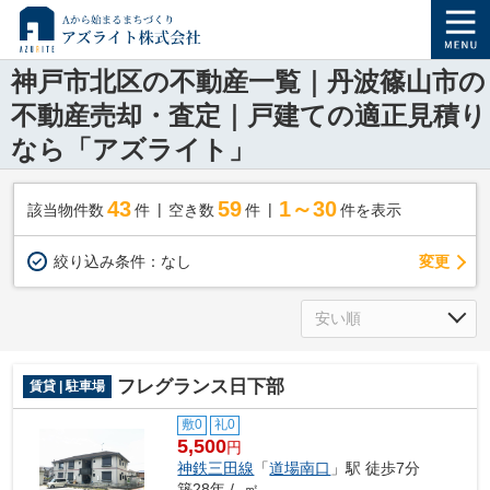
神戸市北区の不動産一覧｜丹波篠山市の
不動産売却・査定｜戸建ての適正見積り
なら「アズライト」
43
59
1～30
該当物件数
件
空き数
件
件を表示
変更
絞り込み条件：
なし
フレグランス日下部
賃貸 | 駐車場
敷0
礼0
5,500
円
神鉄三田線
「
道場南口
」駅 徒歩7分
築28年 / -㎡