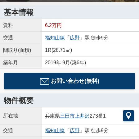
基本情報
賃料
6.2万円
交通
福知山線
「
広野
」駅 徒歩9分
間取り(面積)
1R(28.71㎡)
築年月
2019年 9月(築6年)
お問い合わせ(無料)
物件概要
所在地
兵庫県
三田市
上井沢
273番1
交通
福知山線
「
広野
」駅 徒歩9分