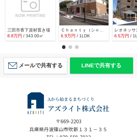
三田市香下資材置き場
Ｃｈａｎｔｙ（シャンティ）
レオネッサ
8.8
万
円
/ 343.00㎡
6.9
万
円
/ 1LDK
6.5
万
円
/ 1
メールで共有する
LINEで共有する
〒669-2203
兵庫県丹波篠山市吹新１３１－３５
TEL：079-558-7932