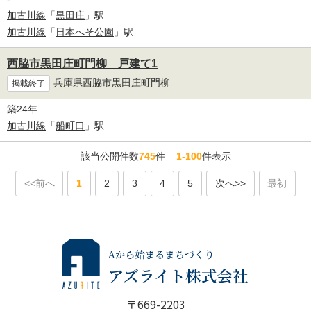
加古川線
「
黒田庄
」駅
加古川線
「
日本へそ公園
」駅
西脇市黒田庄町門柳 戸建て1
兵庫県西脇市黒田庄町門柳
掲載終了
築24年
加古川線
「
船町口
」駅
該当公開件数
745
件
1-100
件表示
<<前へ
1
2
3
4
5
次へ>>
最初
〒669-2203