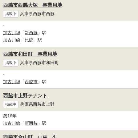
西脇市西脇大塚 事業用地
兵庫県西脇市西脇
掲載中
-
加古川線
「
新西脇
」駅
加古川線
「
比延
」駅
西脇市和田町 事業用地
兵庫県西脇市和田町
掲載中
-
加古川線
「
西脇市
」駅
西脇市上野テナント
兵庫県西脇市上野
掲載中
築16年
加古川線
「
新西脇
」駅
西脇市合山町 山林 4