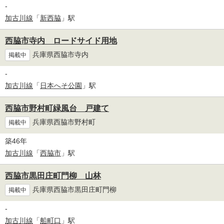
-
加古川線
「
新西脇
」駅
西脇市寺内 ロードサイド用地
兵庫県西脇市寺内
掲載中
-
加古川線
「
日本へそ公園
」駅
西脇市野村町緑風台 戸建て
兵庫県西脇市野村町
掲載中
築46年
加古川線
「
西脇市
」駅
西脇市黒田庄町門柳 山林
兵庫県西脇市黒田庄町門柳
掲載中
-
加古川線
「
船町口
」駅