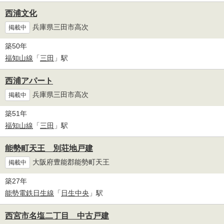
西浦文化
兵庫県三田市高次
掲載中
築50年
福知山線
「
三田
」駅
西浦アパート
兵庫県三田市高次
掲載中
築51年
福知山線
「
三田
」駅
能勢町天王 別荘地戸建
大阪府豊能郡能勢町天王
掲載中
築27年
能勢電鉄日生線
「
日生中央
」駅
西宮市名塩二丁目 中古戸建