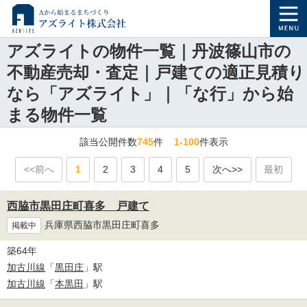
アズライトの物件一覧｜丹波篠山市の
不動産売却・査定｜戸建ての適正見積り
なら「アズライト」｜「な行」から始
まる物件一覧
該当公開件数
745
件
1-100
件表示
<<前へ
1
2
3
4
5
次へ>>
最初
西脇市黒田庄町喜多 戸建て
兵庫県西脇市黒田庄町喜多
掲載中
築64年
加古川線
「
黒田庄
」駅
加古川線
「
本黒田
」駅