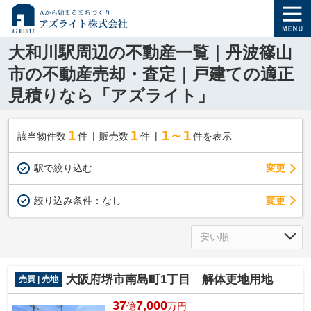
大和川駅周辺の不動産一覧｜丹波篠山
市の不動産売却・査定｜戸建ての適正
見積りなら「アズライト」
1
1
1～1
該当物件数
件
販売数
件
件を表示
駅で絞り込む
変更
変更
絞り込み条件：
なし
大阪府堺市南島町1丁目 解体更地用地
売買 | 売地
37
7,000
億
万円