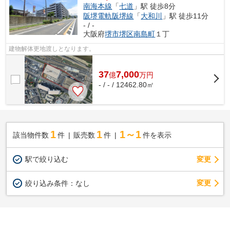
南海本線
「
七道
」駅 徒歩8分
阪堺電軌阪堺線
「
大和川
」駅 徒歩11分
- / -
大阪府
堺市堺区
南島町
１丁
建物解体更地渡しとなります。
37
7,000
億
万
円
- / - / 12462.80㎡
1
1
1～1
該当物件数
件
販売数
件
件を表示
駅で絞り込む
変更
変更
絞り込み条件：
なし