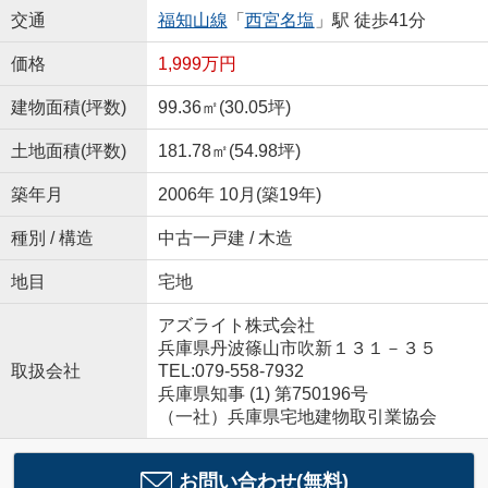
交通
福知山線
「
西宮名塩
」駅 徒歩41分
価格
1,999万円
建物面積(坪数)
99.36㎡(30.05坪)
土地面積(坪数)
181.78㎡(54.98坪)
築年月
2006年 10月(築19年)
種別 / 構造
中古一戸建 / 木造
地目
宅地
アズライト株式会社
兵庫県丹波篠山市吹新１３１－３５
取扱会社
TEL:079-558-7932
兵庫県知事 (1) 第750196号
（一社）兵庫県宅地建物取引業協会
お問い合わせ(無料)