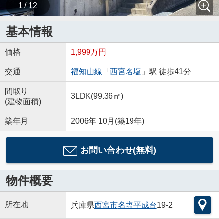
1 / 12
基本情報
価格
1,999万円
交通
福知山線
「
西宮名塩
」駅 徒歩41分
間取り
3LDK(99.36㎡)
(建物面積)
築年月
2006年 10月(築19年)
お問い合わせ(無料)
物件概要
所在地
兵庫県
西宮市
名塩平成台
19-2