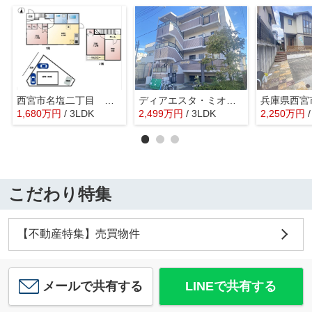
西宮市名塩二丁目 中古戸建
ディアエスタ・ミオ甲子園一番町
1,680
万
円
/ 3LDK
2,499
万
円
/ 3LDK
2,250
万
円
こだわり特集
【不動産特集】売買物件
メールで共有する
LINEで共有する