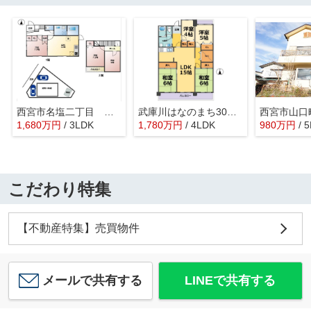
西宮市名塩二丁目 中古戸建
武庫川はなのまち30号棟
1,680
万
円
/ 3LDK
1,780
万
円
/ 4LDK
980
万
円
/ 
こだわり特集
【不動産特集】売買物件
メールで共有する
LINEで共有する