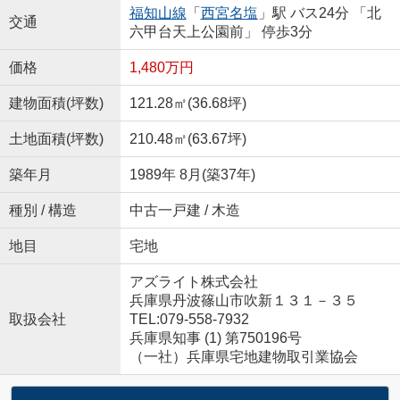
福知山線
「
西宮名塩
」駅 バス24分 「北
交通
六甲台天上公園前」 停歩3分
価格
1,480万円
建物面積(坪数)
121.28㎡(36.68坪)
土地面積(坪数)
210.48㎡(63.67坪)
築年月
1989年 8月(築37年)
種別 / 構造
中古一戸建 / 木造
地目
宅地
アズライト株式会社
兵庫県丹波篠山市吹新１３１－３５
取扱会社
TEL:079-558-7932
兵庫県知事 (1) 第750196号
（一社）兵庫県宅地建物取引業協会