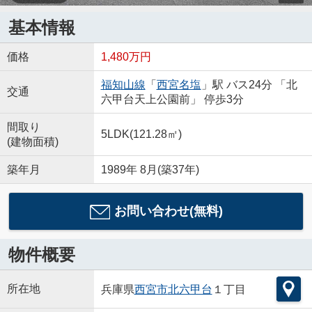
基本情報
価格
1,480万円
福知山線
「
西宮名塩
」駅 バス24分 「北
交通
六甲台天上公園前」 停歩3分
間取り
5LDK(121.28㎡)
(建物面積)
築年月
1989年 8月(築37年)
お問い合わせ(無料)
物件概要
所在地
兵庫県
西宮市
北六甲台
１丁目