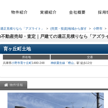
物件紹介
実績紹介
会社概要
採用
の適正見積りなら「アズライト」
>
(売買・投資)地域から探す
>
小野市
>
の不動産売却・査定｜戸建ての適正見積りなら「アズラ
育ヶ丘町土地
所在地
交通
兵庫県
小野市
育ケ丘町
1480-248
神鉄粟生線
「
樫山
」駅 徒歩12分
物件情報