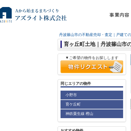
事業内容
丹波篠山市の不動産売却・査定｜戸建て
育ヶ丘町土地｜丹波篠山市
▼ご希望の物件をお探しします
同じエリアの物件
小野市
育ケ丘町
神鉄粟生線 樫山
おすすめ物件