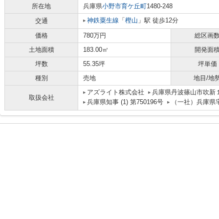
所在地
兵庫県
小野市
育ケ丘町
1480-248
神鉄粟生線
「
樫山
」駅 徒歩12分
交通
価格
780万円
総区画
土地面積
183.00㎡
開発面
坪数
55.35坪
坪単価
種別
売地
地目/地
アズライト株式会社
兵庫県丹波篠山市吹新
取扱会社
兵庫県知事 (1) 第750196号
（一社）兵庫県