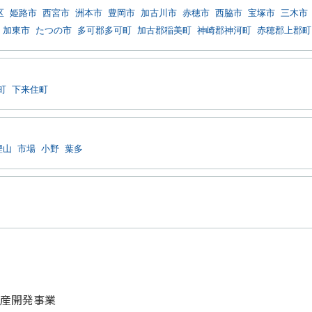
区
姫路市
西宮市
洲本市
豊岡市
加古川市
赤穂市
西脇市
宝塚市
三木市
加東市
たつの市
多可郡多可町
加古郡稲美町
神崎郡神河町
赤穂郡上郡町
町
下来住町
樫山
市場
小野
葉多
産開発事業