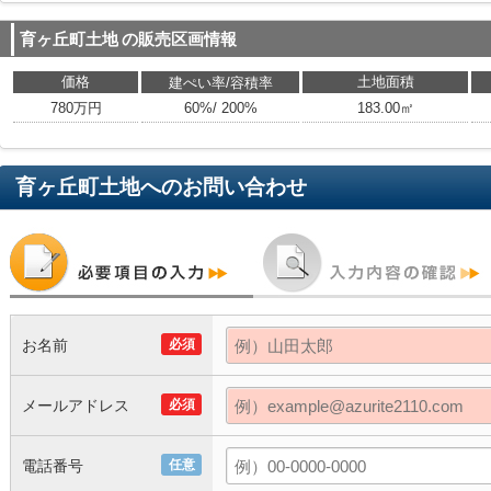
育ヶ丘町土地
の販売区画情報
価格
土地面積
建ぺい率/容積率
780万円
60%/ 200%
183.00㎡
育ヶ丘町土地
へのお問い合わせ
お名前
必須
メールアドレス
必須
電話番号
任意