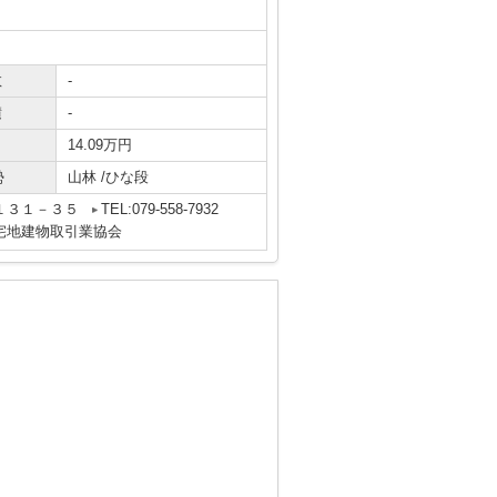
数
-
積
-
14.09万円
勢
山林 /ひな段
１３１－３５
TEL:079-558-7932
宅地建物取引業協会