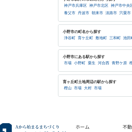
神戸市兵庫区
神戸市北区
神戸市中央
養父市
丹波市
朝来市
淡路市
宍粟市
小野市の町名から探す
浄谷町
育ケ丘町
敷地町
三和町
池田
小野市にある駅から探す
市場
小野町
粟生
河合西
青野ケ原
育ヶ丘町土地周辺の駅から探す
樫山
市場
大村
市場
ホーム
不動