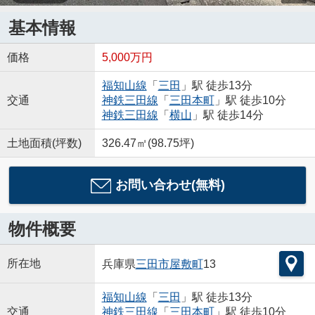
基本情報
価格
5,000万円
福知山線
「
三田
」駅 徒歩13分
交通
神鉄三田線
「
三田本町
」駅 徒歩10分
神鉄三田線
「
横山
」駅 徒歩14分
土地面積(坪数)
326.47㎡(98.75坪)
お問い合わせ(無料)
物件概要
所在地
兵庫県
三田市
屋敷町
13
福知山線
「
三田
」駅 徒歩13分
交通
神鉄三田線
「
三田本町
」駅 徒歩10分