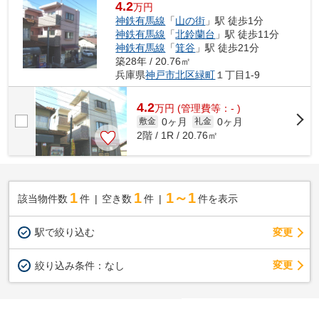
4.2
万円
神鉄有馬線
「
山の街
」駅 徒歩1分
神鉄有馬線
「
北鈴蘭台
」駅 徒歩11分
神鉄有馬線
「
箕谷
」駅 徒歩21分
築28年 / 20.76㎡
兵庫県
神戸市北区
緑町
１丁目1-9
4.2
万
円
(管理費等：- )
0ヶ月
0ヶ月
敷金
礼金
2階 / 1R / 20.76㎡
1
1
1～1
該当物件数
件
空き数
件
件を表示
駅で絞り込む
変更
変更
絞り込み条件：
なし