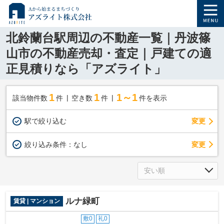
北鈴蘭台駅周辺の不動産一覧｜丹波篠
山市の不動産売却・査定｜戸建ての適
正見積りなら「アズライト」
1
1
1～1
該当物件数
件
空き数
件
件を表示
駅で絞り込む
変更
変更
絞り込み条件：
なし
ルナ緑町
賃貸 | マンション
敷0
礼0