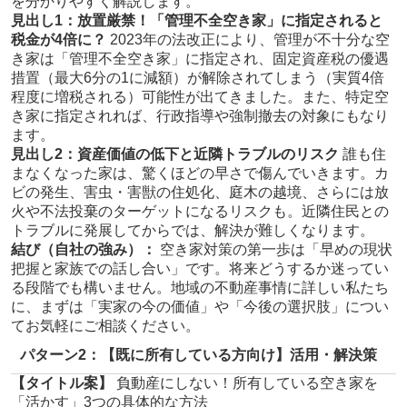
を分かりやすく解説します。
見出し1：放置厳禁！「管理不全空き家」に指定されると
税金が4倍に？
2023年の法改正により、管理が不十分な空
き家は「管理不全空き家」に指定され、固定資産税の優遇
措置（最大6分の1に減額）が解除されてしまう（実質4倍
程度に増税される）可能性が出てきました。また、特定空
き家に指定されれば、行政指導や強制撤去の対象にもなり
ます。
見出し2：資産価値の低下と近隣トラブルのリスク
誰も住
まなくなった家は、驚くほどの早さで傷んでいきます。カ
ビの発生、害虫・害獣の住処化、庭木の越境、さらには放
火や不法投棄のターゲットになるリスクも。近隣住民との
トラブルに発展してからでは、解決が難しくなります。
結び（自社の強み）：
空き家対策の第一歩は「早めの現状
把握と家族での話し合い」です。将来どうするか迷ってい
る段階でも構いません。地域の不動産事情に詳しい私たち
に、まずは「実家の今の価値」や「今後の選択肢」につい
てお気軽にご相談ください。
パターン2：【既に所有している方向け】活用・解決策
【タイトル案】
負動産にしない！所有している空き家を
「活かす」3つの具体的な方法