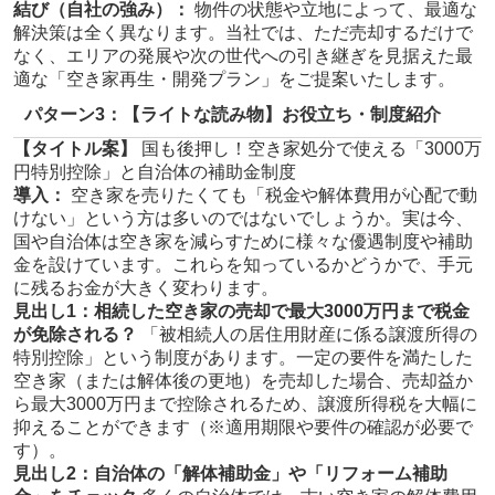
結び（自社の強み）：
物件の状態や立地によって、最適な
解決策は全く異なります。当社では、ただ売却するだけで
なく、エリアの発展や次の世代への引き継ぎを見据えた最
適な「空き家再生・開発プラン」をご提案いたします。
パターン3：【ライトな読み物】お役立ち・制度紹介
【タイトル案】
国も後押し！空き家処分で使える「3000万
円特別控除」と自治体の補助金制度
導入：
空き家を売りたくても「税金や解体費用が心配で動
けない」という方は多いのではないでしょうか。実は今、
国や自治体は空き家を減らすために様々な優遇制度や補助
金を設けています。これらを知っているかどうかで、手元
に残るお金が大きく変わります。
見出し1：相続した空き家の売却で最大3000万円まで税金
が免除される？
「被相続人の居住用財産に係る譲渡所得の
特別控除」という制度があります。一定の要件を満たした
空き家（または解体後の更地）を売却した場合、売却益か
ら最大3000万円まで控除されるため、譲渡所得税を大幅に
抑えることができます（※適用期限や要件の確認が必要で
す）。
見出し2：自治体の「解体補助金」や「リフォーム補助