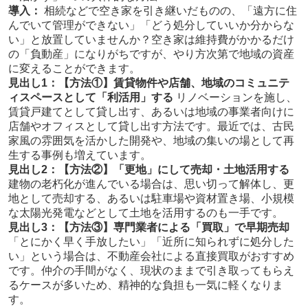
導入：
相続などで空き家を引き継いだものの、「遠方に住
んでいて管理ができない」「どう処分していいか分からな
い」と放置していませんか？空き家は維持費がかかるだけ
の「負動産」になりがちですが、やり方次第で地域の資産
に変えることができます。
見出し1：【方法①】賃貸物件や店舗、地域のコミュニテ
ィスペースとして「利活用」する
リノベーションを施し、
賃貸戸建てとして貸し出す、あるいは地域の事業者向けに
店舗やオフィスとして貸し出す方法です。最近では、古民
家風の雰囲気を活かした開発や、地域の集いの場として再
生する事例も増えています。
見出し2：【方法②】「更地」にして売却・土地活用する
建物の老朽化が進んでいる場合は、思い切って解体し、更
地として売却する、あるいは駐車場や資材置き場、小規模
な太陽光発電などとして土地を活用するのも一手です。
見出し3：【方法③】専門業者による「買取」で早期売却
「とにかく早く手放したい」「近所に知られずに処分した
い」という場合は、不動産会社による直接買取がおすすめ
です。仲介の手間がなく、現状のままで引き取ってもらえ
るケースが多いため、精神的な負担も一気に軽くなりま
す。