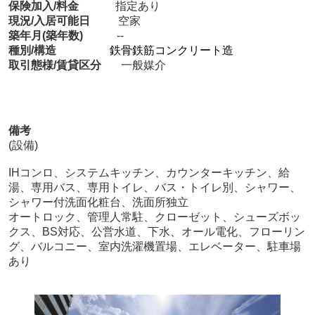
保険加入/料金
指定あり
現況/入居可能日
空家
築年月(築年数)
--
種別/構造
鉄骨鉄筋コンクリート造
取引態様/賃貸区分
一般媒介
備考
(設備)
IHコンロ、システムキッチン、カウンターキッチン、給
湯、専用バス、専用トイレ、バス・トイレ別、シャワー、
シャワー付洗面化粧台、洗面所独立
オートロック、管理人常駐、クローゼット、シューズボッ
クス、BS対応、公営水道、下水、オール電化、フローリン
グ、バルコニー、室内洗濯機置場、エレベーター、駐車場
あり