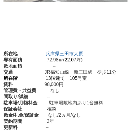
所在地
兵庫県三田市大原
専有面積
72.98
㎡(22.07坪)
敷地面積 --
交通
JR福知山線 新三田駅 徒歩11分
所在階
13階建て 105号室
賃料
98,000円
管理費・共益費
なし
間取り/詳細 --
駐車場/月額料金
駐車場敷地内あり1台無料
保証会社
相談
敷金/礼金/保証金
なし/2ヵ月/なし
契約期間
2年
更新料 --