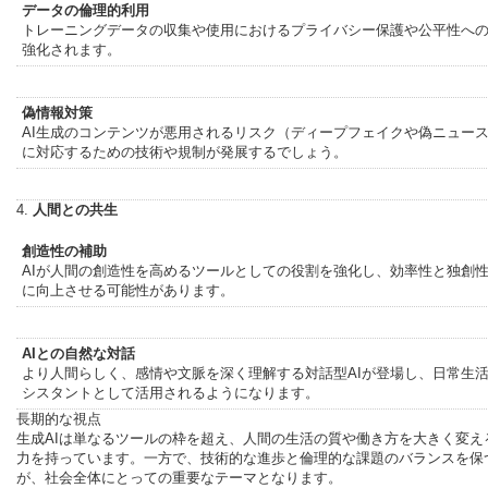
データの倫理的利用
トレーニングデータの収集や使用におけるプライバシー保護や公平性へ
強化されます。
偽情報対策
AI生成のコンテンツが悪用されるリスク（ディープフェイクや偽ニュー
に対応するための技術や規制が発展するでしょう。
4.
人間との共生
創造性の補助
AIが人間の創造性を高めるツールとしての役割を強化し、効率性と独創
に向上させる可能性があります。
AIとの自然な対話
より人間らしく、感情や文脈を深く理解する対話型AIが登場し、日常生
シスタントとして活用されるようになります。
長期的な視点
生成AIは単なるツールの枠を超え、人間の生活の質や働き方を大きく変え
力を持っています。一方で、技術的な進歩と倫理的な課題のバランスを保
が、社会全体にとっての重要なテーマとなります。