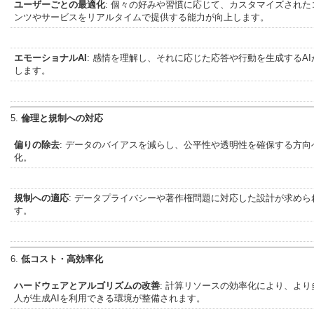
ユーザーごとの最適化
: 個々の好みや習慣に応じて、カスタマイズされた
ンツやサービスをリアルタイムで提供する能力が向上します。
エモーショナルAI
: 感情を理解し、それに応じた応答や行動を生成するAI
します。
5.
倫理と規制への対応
偏りの除去
: データのバイアスを減らし、公平性や透明性を確保する方向
化。
規制への適応
: データプライバシーや著作権問題に対応した設計が求めら
す。
6.
低コスト・高効率化
ハードウェアとアルゴリズムの改善
: 計算リソースの効率化により、より
人が生成AIを利用できる環境が整備されます。