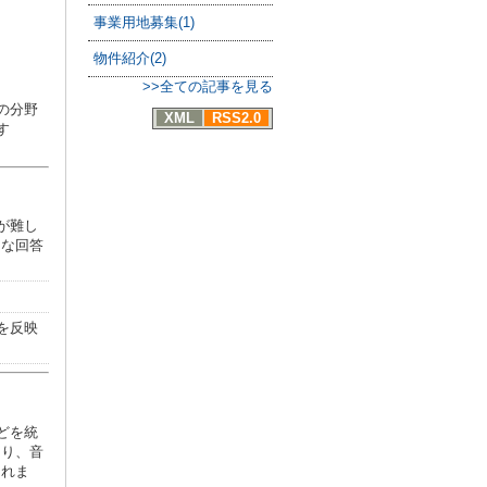
事業用地募集(1)
物件紹介(2)
>>全ての記事を見る
の分野
XML
RSS2.0
す
が難し
切な回答
を反映
どを統
たり、音
されま