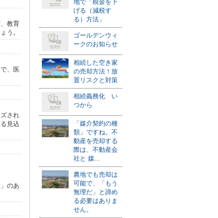
地で「税金を下
げる（減税す
る）方法」
ど、教育
しょう。
ゴールデンウィ
ークのお知らせ
相続した空き家
とで、医
の売却方法！放
置リスクと対策
相続義務化 い
つから
イズされ
「媒介契約の種
れる見込
類」ですね。不
動産を売却する
際は、不動産会
社と 媒...
農地でも売却は
可能で、「もう
性」のあ
無理だ」と諦め
る必要はありま
せん。