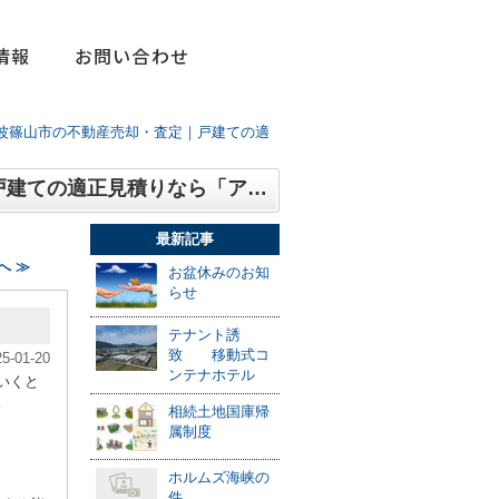
情報
お問い合わせ
波篠山市の不動産売却・査定｜戸建ての適
生成AIは今後どのような進化をしていきますか｜丹波篠山市の不動産売却・査定｜戸建ての適正見積りなら「アズライト」
最新記事
へ ≫
お盆休みのお知
らせ
テナント誘
致 移動式コ
25-01-20
ンテナホテル
いくと
。
相続土地国庫帰
属制度
ホルムズ海峡の
件