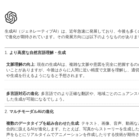
生成AI（ジェネレーティブAI）は、近年急速に発展しており、今後も多く
で進化が期待されています。その発展方向には以下のようなものがありま
1.
より高度な自然言語理解・生成
文脈理解の向上
: 現在の生成AIは、複雑な文脈や意図を完全に把握するの
いことがありますが、今後はさらに人間に近い精度で文脈を理解し、適
や生成を行えるようになると予想されます。
多言語対応の進化
: 多言語でのより正確な翻訳や、地域ごとのニュアンス
した生成が可能になるでしょう。
2.
マルチモーダルAIの進化
複数のデータタイプを組み合わせた生成
: テキスト、画像、音声、動画な
合的に扱えるAIが進化します。たとえば、写真からストーリーを生成し
声をもとにリアルタイムでアニメーションを作成したりする技術が期待