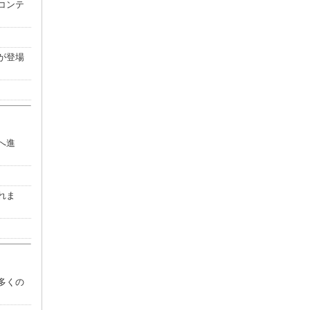
コンテ
が登場
へ進
れま
多くの