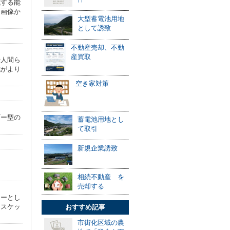
成する能
、画像か
大型蓄電池用地
として誘致
不動産売却、不動
産買取
や人間ら
成がより
空き家対策
ギー型の
蓄電池用地とし
て取引
新規企業誘致
相続不動産 を
売却する
ナーとし
アスケッ
おすすめ記事
市街化区域の農