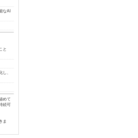
なAI
こと
化し、
秘めて
持続可
きま