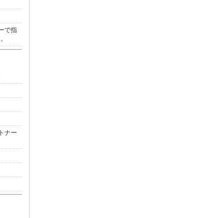
ーで指
す。
。
トナー