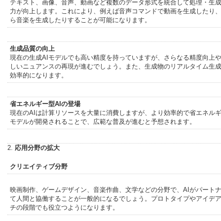
テキスト、画像、音声、動画など複数のデータ形式を統合して処理・生
力が向上します。これにより、例えば音声コマンドで動画を生成したり
ら音楽を生成したりすることが可能になります。
生成品質の向上
現在の生成AIモデルでも高い精度を持っていますが、さらなる精度向上
しいニュアンスの再現が進むでしょう。また、生成物のリアルタイム生
効率的になります。
省エネルギー型AIの登場
現在のAIは計算リソースを大量に消費しますが、より効率的で省エネル
モデルが開発されることで、広範な普及が進むと予想されます。
2.
応用分野の拡大
クリエイティブ分野
映画制作、ゲームデザイン、音楽作曲、文学などの分野で、AIがパート
て人間と協働することが一般的になるでしょう。プロトタイプやアイデ
チの段階でも役立つようになります。