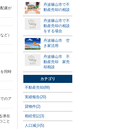
丹波篠山市で不
の配慮が
動産売却の相談
丹波篠山市で不
動産売却の相談
をする場合
スなど）
丹波篠山市 空
き家活用
丹波篠山市 不
動産売却 家売
却相談
性を同時
カテゴリ
不動産売却(88)
実績報告(20)
活でのア
貸物件(2)
る潜在
相続登記(3)
つこと
人口減少(5)