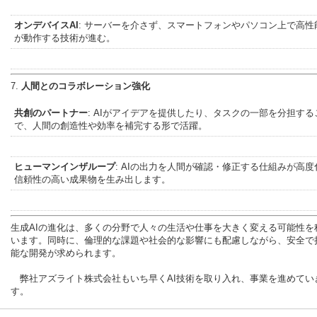
オンデバイスAI
: サーバーを介さず、スマートフォンやパソコン上で高性能
が動作する技術が進む。
7.
人間とのコラボレーション強化
共創のパートナー
: AIがアイデアを提供したり、タスクの一部を分担する
で、人間の創造性や効率を補完する形で活躍。
ヒューマンインザループ
: AIの出力を人間が確認・修正する仕組みが高度
信頼性の高い成果物を生み出します。
生成AIの進化は、多くの分野で人々の生活や仕事を大きく変える可能性を
います。同時に、倫理的な課題や社会的な影響にも配慮しながら、安全で
能な開発が求められます。
弊社アズライト株式会社もいち早くAI技術を取り入れ、事業を進めてい
す。