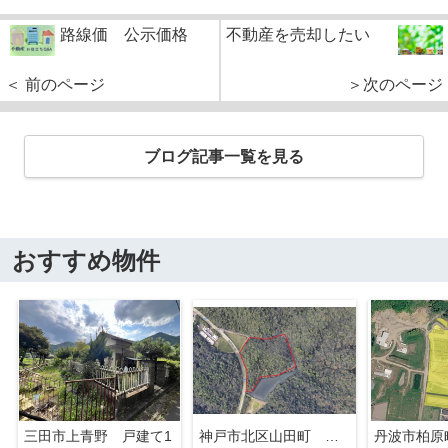
路線価 公示価格
不動産を売却したい
＜ 前のページ
＞次のページ
ブログ記事一覧を見る
おすすめ物件
三田市上青野 戸建て1
神戸市北区山田町 山林 事業用
丹波市柏原