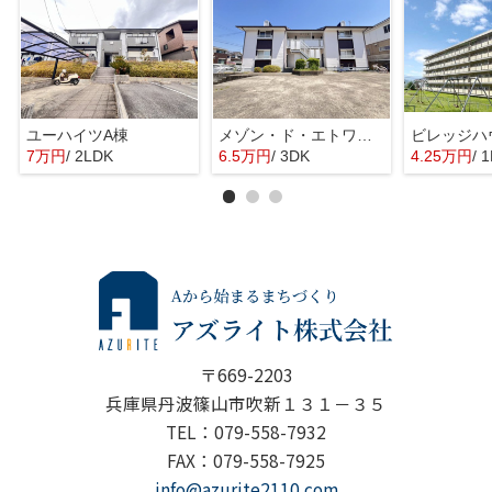
ユーハイツA棟
メゾン・ド・エトワール
7万円
/ 2LDK
6.5万円
/ 3DK
4.25万円
/ 
〒669-2203
兵庫県丹波篠山市吹新１３１－３５
TEL：079-558-7932
FAX：079-558-7925
info@azurite2110.com