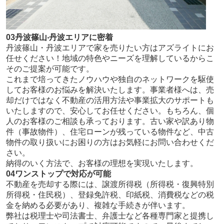
03
丹波篠⼭‧丹波エリアに密着
丹波篠山・丹波エリアで家を売りたい方はアズライトにお
任せください！地域の特色やニーズを理解しているからこ
そのご提案が可能です。
これまで培ってきたノウハウや独自のネットワークを駆使
してお客様のお悩みを解決いたします。事業者様へは、売
却だけではなく不動産の活用方法や事業拡大のサポートも
いたしますので、安心してお任せください。もちろん、個
人のお客様のご相談も承っております。古い家や訳あり物
件（事故物件）、住宅ローンが残っている物件など、中古
物件の取り扱いにお困りの方はお気軽にお問い合わせくだ
さい。
納得のいく方法で、お客様の理想を実現いたします。
04
ワンストップで対応が可能
不動産を売却する際には、譲渡所得税（所得税・復興特別
所得税・住民税）、登録免許税、印紙税、消費税などの税
金を納める必要があり、複雑な手続きが伴います。
弊社は税理士や司法書士、弁護士など各種専門家と提携し