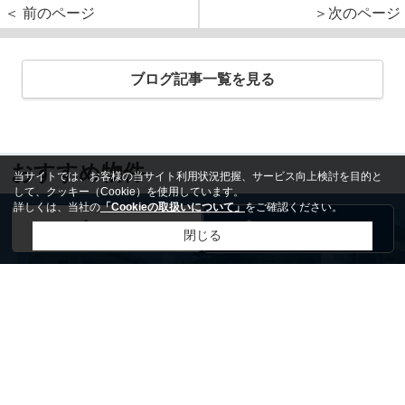
＜ 前のページ
＞次のページ
ブログ記事一覧を見る
おすすめ物件
当サイトでは、お客様の当サイト利用状況把握、サービス向上検討を目的と
して、クッキー（Cookie）を使用しています。
詳しくは、当社の
「Cookieの取扱いについて」
をご確認ください。
電話
お問い合わせ
閉じる
レオネッサ天神
丹波篠山市今田町今田 土地
Ａｎ Ｃｌ
6.5万円
/ 1LDK
190万円
/ 90.00㎡
6.8万円
/ 1K