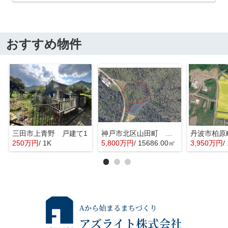
おすすめ物件
三田市上青野 戸建て1
神戸市北区山田町 山林 事業用
丹波市柏原
250万円
/ 1K
5,800万円
/ 15686.00㎡
3,950万円
/