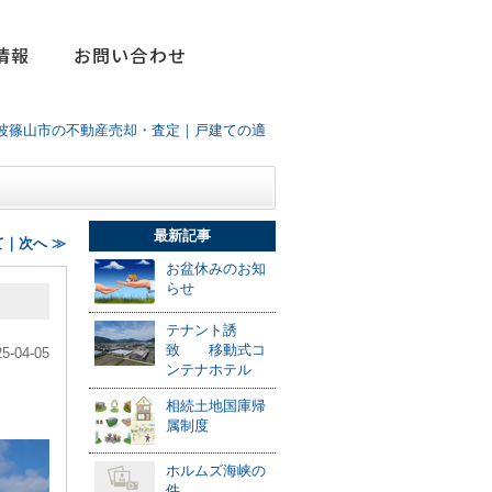
情報
お問い合わせ
波篠山市の不動産売却・査定｜戸建ての適
」
最新記事
｜次へ ≫
お盆休みのお知
らせ
テナント誘
致 移動式コ
25-04-05
ンテナホテル
相続土地国庫帰
属制度
ホルムズ海峡の
件