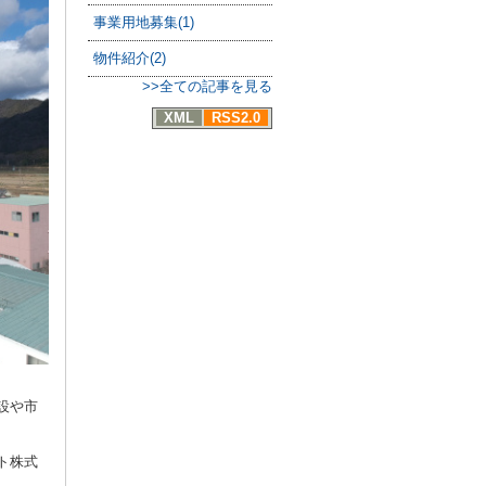
事業用地募集(1)
物件紹介(2)
>>全ての記事を見る
XML
RSS2.0
設や市
ト株式