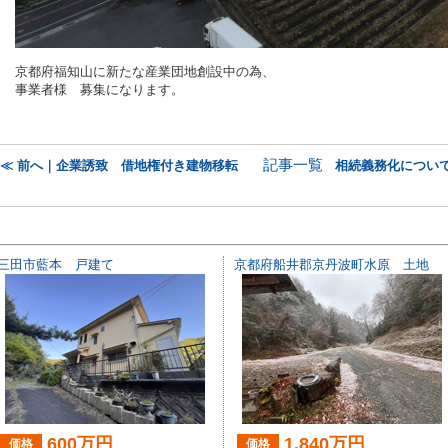
京都府福知山に新たな産業団地創設中の為、
事業者様 募集になります。
記事一覧
≪ 前へ｜企業誘致 借地権付き建物移転
相続義務化について
三田市藍本 戸建て
京都府船井郡京丹波町水原 土地
600万円
1,840万円
価格
価格