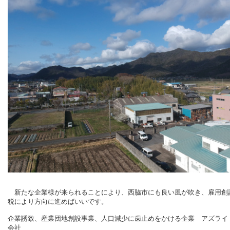
新たな企業様が来られることにより、西脇市にも良い風が吹き、雇用創
税により方向に進めばいいです。
企業誘致、産業団地創設事業、人口減少に歯止めをかける企業 アズライ
会社