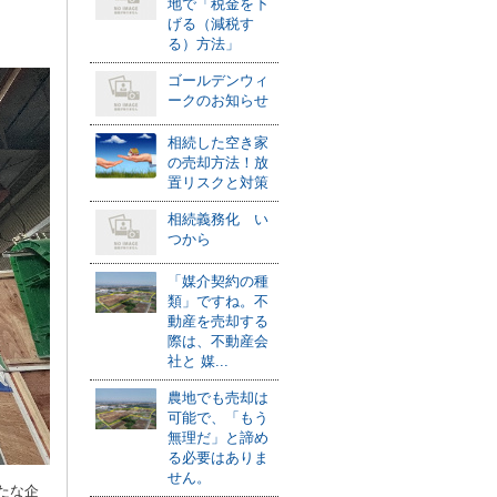
地で「税金を下
げる（減税す
る）方法」
ゴールデンウィ
ークのお知らせ
相続した空き家
の売却方法！放
置リスクと対策
相続義務化 い
つから
「媒介契約の種
類」ですね。不
動産を売却する
際は、不動産会
社と 媒...
農地でも売却は
可能で、「もう
無理だ」と諦め
る必要はありま
せん。
たな企