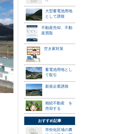
大型蓄電池用地
として誘致
不動産売却、不動
産買取
空き家対策
蓄電池用地とし
て取引
新規企業誘致
相続不動産 を
売却する
おすすめ記事
市街化区域の農