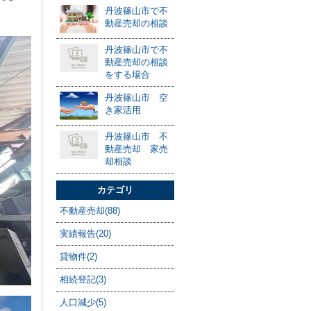
丹波篠山市で不
動産売却の相談
丹波篠山市で不
動産売却の相談
をする場合
丹波篠山市 空
き家活用
丹波篠山市 不
動産売却 家売
却相談
カテゴリ
不動産売却(88)
実績報告(20)
貸物件(2)
相続登記(3)
人口減少(5)