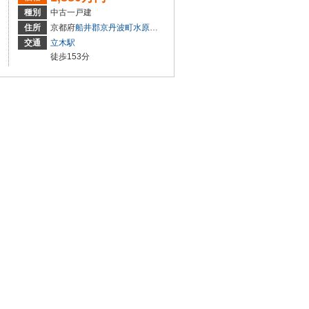
種別
中古一戸建
ケ石
住所
京都府
船井郡京丹波町
水原
廻り町
交通
立木駅
徒歩153分