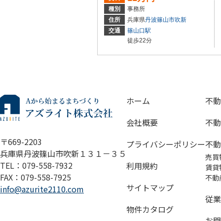
種別
事務所
住所
兵庫県
丹波篠山市
吹新
交通
篠山口駅
徒歩22分
ホーム
不動
会社概要
不動
〒669-2203
プライバシーポリシー
不動
兵庫県丹波篠山市吹新１３１－３５
売買
TEL：079-558-7932
利用規約
賃貸
FAX：079-558-7925
不動
サイトマップ
info@azurite2110.com
従業
物件カタログ
お問