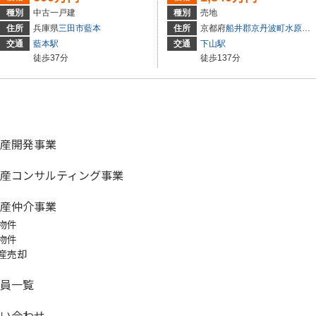
種別
中古一戸建
種別
売地
住所
兵庫県
三田市
藍本
住所
京都府
船井郡京丹波町
水原
サ
交通
藍本駅
交通
下山駅
徒歩37分
徒歩137分
産開発事業
産コンサルティング事業
産仲介事業
物件
物件
産売却
員一覧
い合わせ