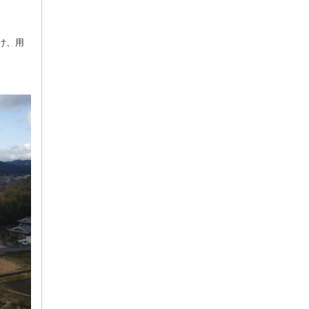
。
け、用