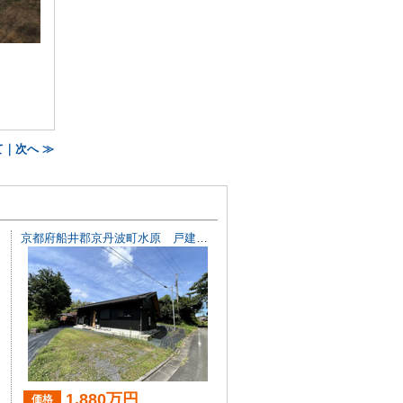
｜次へ ≫
京都府船井郡京丹波町水原 戸建て
1,880万円
価格