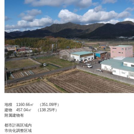
地積 1160.66㎡ （351.09坪）
建物 457.04㎡ （138.25坪）
附属建物有
都市計画区域内
市街化調整区域