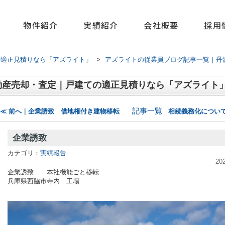
物件紹介
実績紹介
会社概要
採用
の適正見積りなら「アズライト」
>
アズライトの従業員ブログ記事一覧｜丹
動産売却・査定｜戸建ての適正見積りなら「アズライト
記事一覧
≪ 前へ｜企業誘致 借地権付き建物移転
相続義務化について
企業誘致
カテゴリ：
実績報告
20
企業誘致 本社機能ごと移転
兵庫県西脇市寺内 工場