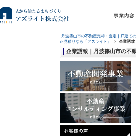
事業内容
丹波篠山市の不動産売却・査定｜戸建て
正見積りなら「アズライト」
>
企業誘致
企業誘致｜丹波篠山市の不